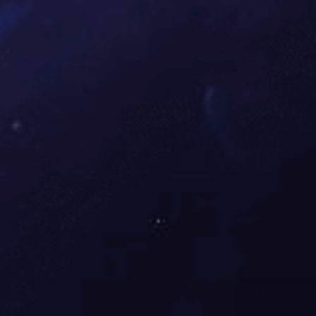
联系我们
产品筛选