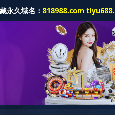
产品中心
解决方案
服务支持
关于