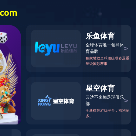
Language
新闻动态
产品咨询
米兰体育-米兰（中国）
联系我们