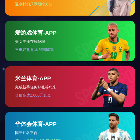
全程技术支持
从项目初期的需求分析，到方案设计、生产制造，再到现场安装调试
和后期维护，米兰体育-米兰（中国） 将为您提供全生命周期的技术
微信
支持。
联系我们
立即联系我们
产品筛选
联系米兰体育-米兰（中国） 技术团队
获取定制化解决方案
18032816787