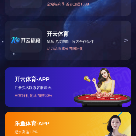
证。
全程技术支持
从项目初期的需求分析，到方案设计、生产制造，再到现场安装调试
和后期维护，米兰体育-米兰（中国） 将为您提供全生命周期的技术
支持。
微信
立即联系我们
联系我们
产品筛选
联系米兰体育-米兰（中国） 技术团队
获取定制化解决方案