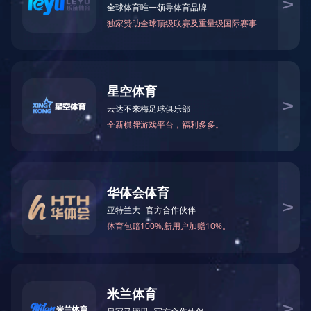
推拉链升降台
推拉链台是一款集成推拉平移与垂
直吊装双重功能的专用机械设备，
以特制推拉链为核心传动元件，实
现动力高效转化，兼顾水平推拉的
了解详情
灵活便捷与垂直吊装的安全平稳，
区别于传统单一升降或推拉设备，
结构精简、空间占用小、定位精
准，广泛适配舞台演艺、工业自动
化、物流仓储、重型装备装配等多
领域，可高效完成物料、工装、舞
台构件的推拉移位与垂直吊装作
1
业。
即刻咨询，开启智能驱动之旅