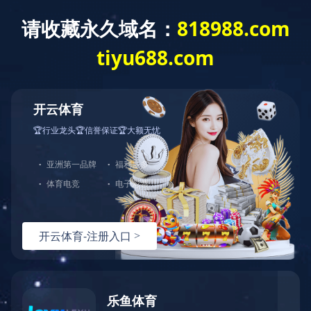
米兰体育
Language
新闻动态
产品咨询
米兰体育-米兰（中国）
产品中心
EVO-TECH
解决方案
推拉链升降台
服务支持
关于米兰体育-米兰（中国）
联系我们