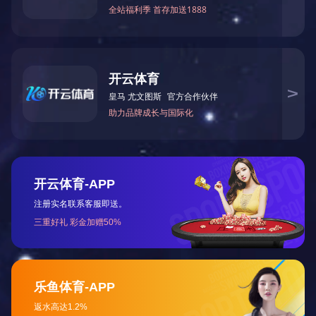
位。
②三层储链箱，台体与刚性之间没有过渡结构件时:
链条初始高度(c) 应大于储链箱和传动箱高度差(d)。
③三层储链箱，台体与刚性之间有过渡结构件时:
EVO-TECH
链条初始高度(c)+过渡结构件高度(e),应大于储链箱和传动箱高度
差(d)。
举升链 30s-40R
专为中小负载垂直举升场景设计的
核心产品，采用高强度合金材料制
造，通过模块化结构实现稳定传
动，能精准完成垂直方向的升降操