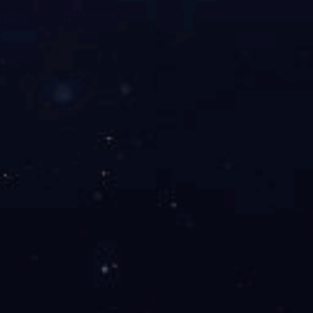
联系米兰体育-米兰（中国） 技术团队
获取定制化解决方案
18032816787
support@brownies-hamburgers.com
EVO-TEC
订阅我们的最新动态
订阅
视频号
公众号
抖音号
营业执照