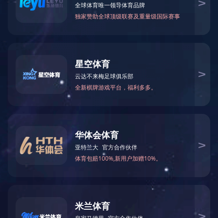
带升降智能机器人
智能机器人是一款应用于道具转
运、载人表演等舞台演出领域的全
向车。 其可在舞台上实现全向运
动，其搭载两台P&F的R2000激光
了解详情
雷达，具备地图构建、路径导航、
轨迹规划等功能。 其全向特性，
可保证车台运动灵活、可靠，增加
舞台机械动作的表演力。
1