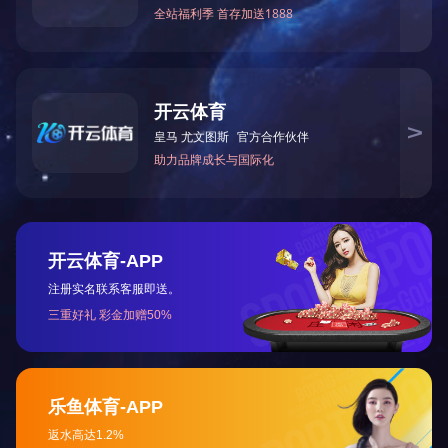
快速原型验证（视项目情况而定）
对于一些复杂或创新性的应用，我们可协助进行概念设计和初步验
证。
全程技术支持
从项目初期的需求分析，到方案设计、生产制造，再到现场安装调试
和后期维护，米兰体育-米兰（中国） 将为您提供全生命周期的技术
支持。
微信