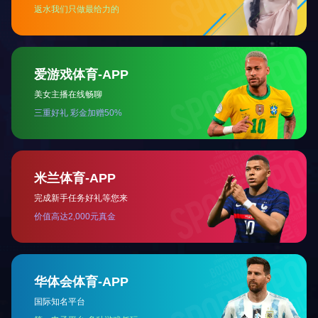
立即联系我们
联系我们
产品筛选
联系米兰体育-米兰（中国） 技术团队
获取定制化解决方案
18032816787
support@brownies-hamburgers.com
EVO-TEC
订阅我们的最新动态
订阅