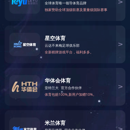
E FUTURE
笃定
以 29 道品控节点坚守毫米级标准，工匠团队三年优化 37 项工艺，用 “微
米精神” 践行 “对客户生命负责” 的承诺。​
创新
年投 15% 营收深耕研发二十年，突破 8 项技术瓶颈，以人才传承机制守护
“慢以致远”的技术定力。
超越
跨界实验室填补特种领域空白，容错机制激活专利储备，以融合思维打破
行业边界。
定制特种刚性链响应场景需求，80% 客户建议驱动迭代；研发绿色技术、
主导行业标准，从价值共生到全球引领。
团队文化
TEAM CULTURE
人才梯队建设
推行“导师制+项目实战”培养模式，打造“研发专家+工程技术+市场服务”
复合型团队。