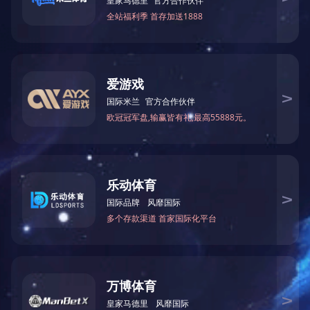
通过链条的刚性支撑实现平稳、精
确的垂直升降。
了解详情
1
即刻咨询，开启智能驱动之旅
您是否正在为特定的物料搬运难题而困扰？您是否在寻找一种更高
效、更经济的线性驱动方式？您是否想了解刚性链如何能具体应用于
您的生产流程，为您带来实实在在的效益提升？别再犹豫！现在就联
系米兰体育-米兰（中国） 的专家顾问团队。